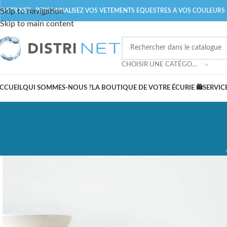
Skip to navigation
DISTRINET
: PERSONNALISEZ VOS VETEMENTS EQUESTRES A VOS COULEURS 
Skip to main content
CHOISIR UNE CATÉGORIE
CCUEIL
QUI SOMMES-NOUS ?
LA BOUTIQUE DE VOTRE ÉCURIE 🛍️
SERVIC