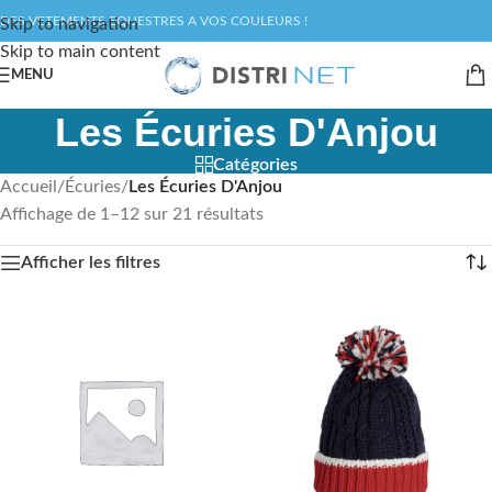
DES VETEMENTS EQUESTRES A VOS COULEURS !
Skip to navigation
Skip to main content
MENU
Les Écuries D'Anjou
Catégories
Accueil
/
Écuries
/
Les Écuries D'Anjou
Affichage de 1–12 sur 21 résultats
Afficher les filtres