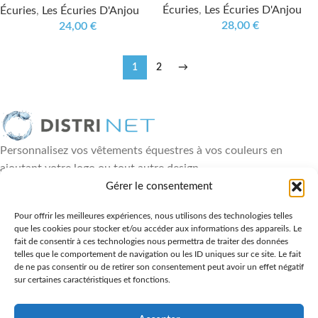
Écuries
,
Les Écuries D'Anjou
Écuries
,
Les Écuries D'Anjou
28,00
€
24,00
€
1
2
→
Personnalisez vos vêtements équestres à vos couleurs en
ajoutant votre logo ou tout autre design
18, rue Paul Héroult - 49460 Montreuil Juigné
Gérer le consentement
06 88 84 89 36
Pour offrir les meilleures expériences, nous utilisons des technologies telles
que les cookies pour stocker et/ou accéder aux informations des appareils. Le
DERNIÈRES ACTUALITÉS
fait de consentir à ces technologies nous permettra de traiter des données
telles que le comportement de navigation ou les ID uniques sur ce site. Le fait
LIENS UTILES
de ne pas consentir ou de retirer son consentement peut avoir un effet négatif
sur certaines caractéristiques et fonctions.
NOS PRODUITS