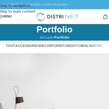
DES VETEMENTS EQUESTRES A VOS COULEURS !
Skip to navigation
Skip to main content
MENU
Portfolio
Accueil
/
Portfolio
TOUT
ACCESSORIES
DECOR
FURNITURE
KITCHEN
LIGHTING