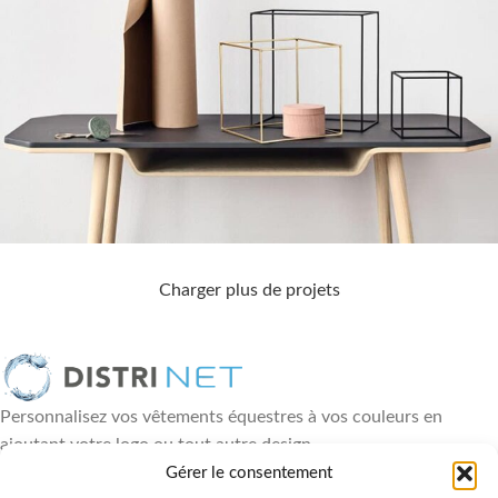
Charger plus de projets
Leo uteu ullamcorper
Kitchen
Personnalisez vos vêtements équestres à vos couleurs en
ajoutant votre logo ou tout autre design
18, rue Paul Héroult - 49460 Montreuil Juigné
Gérer le consentement
06 88 84 89 36