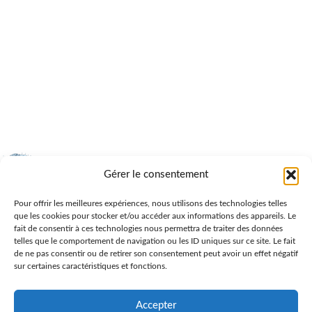
Gérer le consentement
Personnalisez vos vêtements équestres à vos couleurs en
Pour offrir les meilleures expériences, nous utilisons des technologies telles
ajoutant votre logo ou tout autre design
que les cookies pour stocker et/ou accéder aux informations des appareils. Le
18, rue Paul Héroult - 49460 Montreuil Juigné
fait de consentir à ces technologies nous permettra de traiter des données
telles que le comportement de navigation ou les ID uniques sur ce site. Le fait
06 88 84 89 36
de ne pas consentir ou de retirer son consentement peut avoir un effet négatif
sur certaines caractéristiques et fonctions.
DERNIÈRES ACTUALITÉS
LIENS UTILES
Accepter