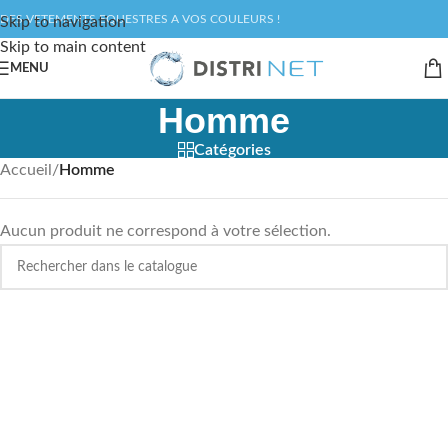
DES VETEMENTS EQUESTRES A VOS COULEURS !
Skip to navigation
Skip to main content
MENU
Homme
Catégories
Accueil
/
Homme
Aucun produit ne correspond à votre sélection.