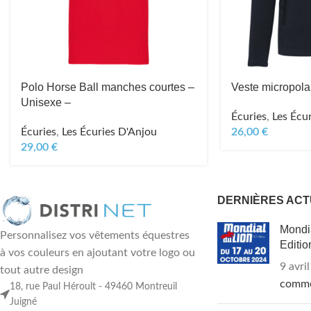
Polo Horse Ball manches courtes –
Veste micropol
Unisexe –
Écuries
,
Les Écu
Écuries
,
Les Écuries D'Anjou
26,00
€
29,00
€
DERNIÈRES ACT
Mondi
Personnalisez vos vêtements équestres
Editio
à vos couleurs en ajoutant votre logo ou
9 avri
tout autre design
comme
18, rue Paul Héroult - 49460 Montreuil
Juigné