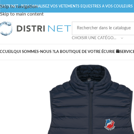
Skip to navigation
DISTRINET
: PERSONNALISEZ VOS VETEMENTS EQUESTRES A VOS COULEURS 
Skip to main content
CHOISIR UNE CATÉGORIE
CCUEIL
QUI SOMMES-NOUS ?
LA BOUTIQUE DE VOTRE ÉCURIE 🛍️
SERVIC