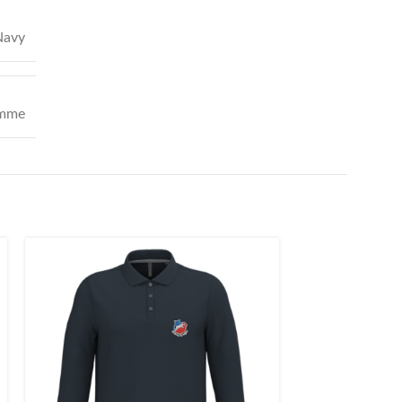
Navy
mme