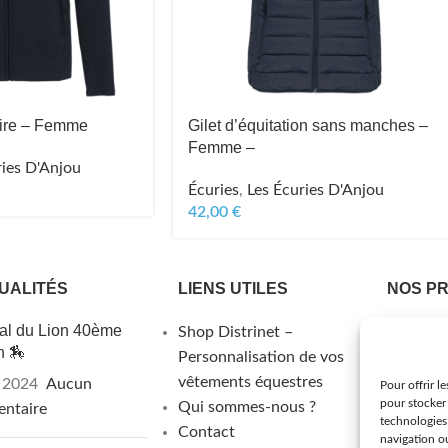
aire – Femme
Gilet d’équitation sans manches –
Femme –
ries D'Anjou
Écuries
,
Les Écuries D'Anjou
42,00
€
UALITÉS
LIENS UTILES
NOS P
al du Lion 40ème
Shop Distrinet –
Boutiqu
n 🏇
Personnalisation de vos
Cavalie
vêtements équestres
Cavaliè
l 2024
Aucun
Pour offrir l
pour stocker 
Qui sommes-nous ?
Cavalier
ntaire
technologies
Contact
Accessoi
navigation ou