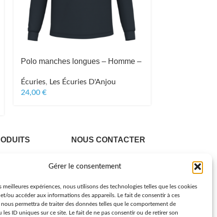
Polo manches longues – Homme –
Écuries
,
Les Écuries D'Anjou
24,00
€
RODUITS
NOUS CONTACTER
e
Contact
Gérer le consentement
r Homme
Nous appeler
re Femme
Nous écrire
es meilleures expériences, nous utilisons des technologies telles que les cookies
et/ou accéder aux informations des appareils. Le fait de consentir à ces
 Enfant
 nous permettra de traiter des données telles que le comportement de
res
 les ID uniques sur ce site. Le fait de ne pas consentir ou de retirer son