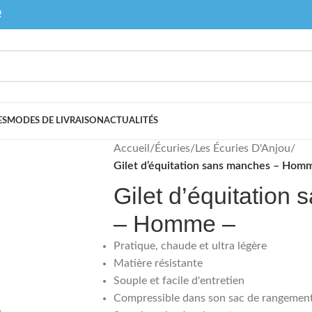
!
ES
MODES DE LIVRAISON
ACTUALITÉS
Accueil
/
Écuries
/
Les Écuries D'Anjou
/
Gilet d’équitation sans manches – Hom
Gilet d’équitation
– Homme –
Pratique, chaude et ultra légère
Matière résistante
Souple et facile d'entretien
Compressible dans son sac de rangemen