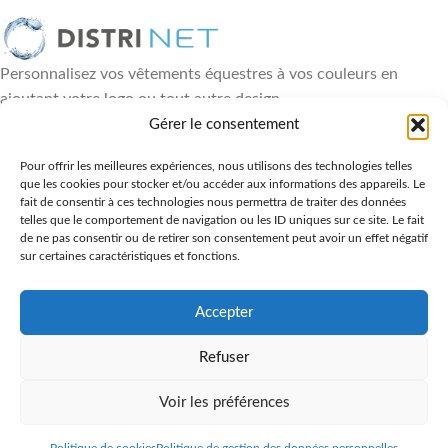
Personnalisez vos vêtements équestres à vos couleurs en
ajoutant votre logo ou tout autre design
18, rue Paul Héroult - 49460 Montreuil Juigné
Gérer le consentement
06 88 84 89 36
Pour offrir les meilleures expériences, nous utilisons des technologies telles
que les cookies pour stocker et/ou accéder aux informations des appareils. Le
DERNIÈRES ACTUALITÉS
fait de consentir à ces technologies nous permettra de traiter des données
telles que le comportement de navigation ou les ID uniques sur ce site. Le fait
LIENS UTILES
de ne pas consentir ou de retirer son consentement peut avoir un effet négatif
sur certaines caractéristiques et fonctions.
NOS PRODUITS
NOUS CONTACTER
Accepter
Tous droits réservés
Distrinet
2024 | Réalisation
Les Agences du
Refuser
Web
.
Voir les préférences