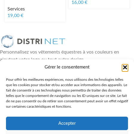
16,00
€
Services
19,00
€
Personnalisez vos vêtements équestres à vos couleurs en
ajoutant votre logo ou tout autre design
18, rue Paul Héroult - 49460 Montreuil Juigné
Gérer le consentement
06 88 84 89 36
Pour offrir les meilleures expériences, nous utilisons des technologies telles
DERNIÈRES ACTUALITÉS
que les cookies pour stocker et/ou accéder aux informations des appareils. Le
fait de consentir à ces technologies nous permettra de traiter des données
telles que le comportement de navigation ou les ID uniques sur ce site. Le fait
LIENS UTILES
de ne pas consentir ou de retirer son consentement peut avoir un effet négatif
sur certaines caractéristiques et fonctions.
NOS PRODUITS
NOUS CONTACTER
Accepter
Tous droits réservés
Distrinet
2024 | Réalisation
Les Agences du