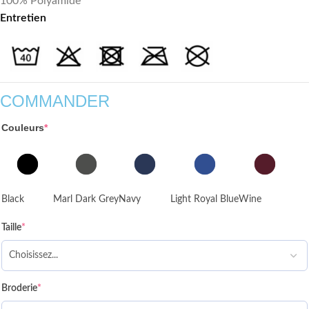
100% Polyamide
Entretien
COMMANDER
Couleurs
*
Black
Marl Dark Grey
Navy
Light Royal Blue
Wine
Taille
*
Broderie
*