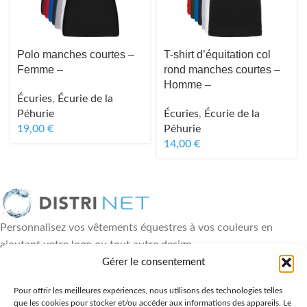
Polo manches courtes –
T-shirt d’équitation col
Femme –
rond manches courtes –
Homme –
Écuries
,
Écurie de la
Péhurie
Écuries
,
Écurie de la
19,00
€
Péhurie
14,00
€
Personnalisez vos vêtements équestres à vos couleurs en
ajoutant votre logo ou tout autre design
18, rue Paul Héroult - 49460 Montreuil Juigné
Gérer le consentement
06 88 84 89 36
Pour offrir les meilleures expériences, nous utilisons des technologies telles
que les cookies pour stocker et/ou accéder aux informations des appareils. Le
DERNIÈRES ACTUALITÉS