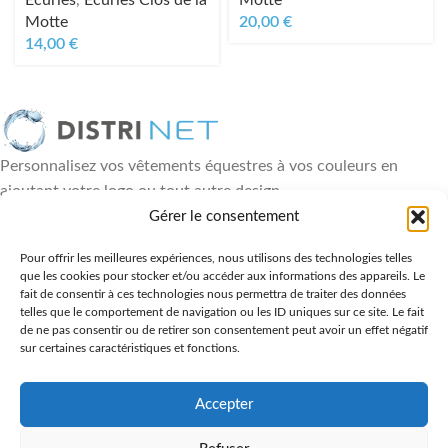
Écuries
,
Écuries Clos de la
Motte
Motte
20,00
€
14,00
€
Personnalisez vos vêtements équestres à vos couleurs en
ajoutant votre logo ou tout autre design
18, rue Paul Héroult - 49460 Montreuil Juigné
Gérer le consentement
06 88 84 89 36
Pour offrir les meilleures expériences, nous utilisons des technologies telles
que les cookies pour stocker et/ou accéder aux informations des appareils. Le
DERNIÈRES ACTUALITÉS
fait de consentir à ces technologies nous permettra de traiter des données
telles que le comportement de navigation ou les ID uniques sur ce site. Le fait
LIENS UTILES
de ne pas consentir ou de retirer son consentement peut avoir un effet négatif
sur certaines caractéristiques et fonctions.
NOS PRODUITS
NOUS CONTACTER
Accepter
Tous droits réservés
Distrinet
2024 | Réalisation
Les Agences du