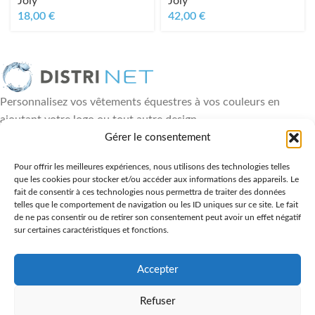
Joly
Joly
18,00
€
42,00
€
Personnalisez vos vêtements équestres à vos couleurs en
ajoutant votre logo ou tout autre design
18, rue Paul Héroult - 49460 Montreuil Juigné
Gérer le consentement
06 88 84 89 36
Pour offrir les meilleures expériences, nous utilisons des technologies telles
DERNIÈRES ACTUALITÉS
que les cookies pour stocker et/ou accéder aux informations des appareils. Le
fait de consentir à ces technologies nous permettra de traiter des données
telles que le comportement de navigation ou les ID uniques sur ce site. Le fait
LIENS UTILES
de ne pas consentir ou de retirer son consentement peut avoir un effet négatif
sur certaines caractéristiques et fonctions.
NOS PRODUITS
NOUS CONTACTER
Accepter
Tous droits réservés
Distrinet
2024 | Réalisation
Les Agences du
Refuser
Web
.